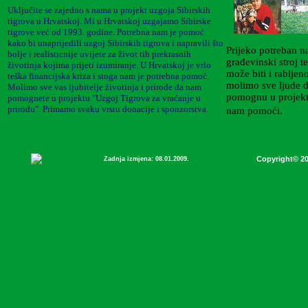
Uključite se zajedno s nama u projekt uzgoja Sibirskih
tigrova u Hrvatskoj. Mi u Hrvatskoj uzgajamo Sibirske
tigrove već od 1993. godine. Potrebna nam je pomoć
kako bi unaprijedili uzgoj Sibirskih tigrova i napravili što
Prijeko potreban na
bolje i realisticnije uvijete za život tih prekrasnih
građevinski stroj 
životinja kojima prijeti izumiranje. U Hrvatskoj je vrlo
može biti i rablje
teška financijska kriza i stoga nam je potrebna pomoć.
molimo sve ljude do
Molimo sve vas ljubitelje životinja i prirode da nam
pomognu u projekt
pomognete u projektu "Uzgoj Tigrova za vraćanje u
prirodu". Primamo svaku vrstu donacije i sponzorstva.
nam pomoći.
Copyright© 2
Zadnja izmjena:
08.01.2009.