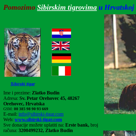
Pomozimo
Sibirskim tigrovima
u Hrvatskoj
Sibirski tigar
Ime i prezime:
Zlatko Budin
Adresa:
Sv. Petar Orehovec 45, 48267
Orehovec, Hrvatska
GSM:
00 385 98 90 93 669
E-mail:
info@sibirski-tigar.com
Web:
www.sibirski-tigar.com
Sve donacije možete uplatiti na:
Erste bank,
broj
računa:
3200499232, Zlatko Budin